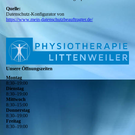
Quelle:
Datenschutz-Konfigurator von
https://www.mein-datenschutzbeauftragter.de/
Unsere Öffnungszeiten
Montag
8
:
30
–
19
:
00
Dienstag
8
:
30
–
19
:
00
Mittwoch
8
:
30
–
15
:
00
Donnerstag
8
:
30
–
19
:
00
Freitag
8
:
30
–
19
:
00