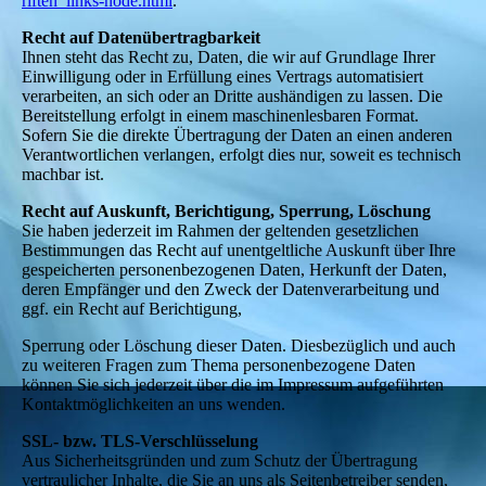
riften_links-node.html
.
Recht auf Datenübertragbarkeit
Ihnen steht das Recht zu, Daten, die wir auf Grundlage Ihrer
Einwilligung oder in Erfüllung eines Vertrags automatisiert
verarbeiten, an sich oder an Dritte aushändigen zu lassen. Die
Bereitstellung erfolgt in einem maschinenlesbaren Format.
Sofern Sie die direkte Übertragung der Daten an einen anderen
Verantwortlichen verlangen, erfolgt dies nur, soweit es technisch
machbar ist.
Recht auf Auskunft, Berichtigung, Sperrung, Löschung
Sie haben jederzeit im Rahmen der geltenden gesetzlichen
Bestimmungen das Recht auf unentgeltliche Auskunft über Ihre
gespeicherten personenbezogenen Daten, Herkunft der Daten,
deren Empfänger und den Zweck der Datenverarbeitung und
ggf. ein Recht auf Berichtigung,
Sperrung oder Löschung dieser Daten. Diesbezüglich und auch
zu weiteren Fragen zum Thema personenbezogene Daten
können Sie sich jederzeit über die im Impressum aufgeführten
Kontaktmöglichkeiten an uns wenden.
SSL- bzw. TLS-Verschlüsselung
Aus Sicherheitsgründen und zum Schutz der Übertragung
vertraulicher Inhalte, die Sie an uns als Seitenbetreiber senden,