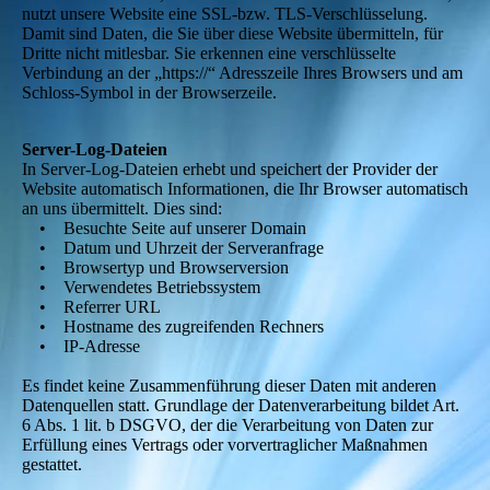
nutzt unsere Website eine SSL-bzw. TLS-Verschlüsselung.
Damit sind Daten, die Sie über diese Website übermitteln, für
Dritte nicht mitlesbar. Sie erkennen eine verschlüsselte
Verbindung an der „https://“ Adresszeile Ihres Browsers und am
Schloss-Symbol in der Browserzeile.
Server-Log-Dateien
In Server-Log-Dateien erhebt und speichert der Provider der
Website automatisch Informationen, die Ihr Browser automatisch
an uns übermittelt. Dies sind:
• Besuchte Seite auf unserer Domain
• Datum und Uhrzeit der Serveranfrage
• Browsertyp und Browserversion
• Verwendetes Betriebssystem
• Referrer URL
• Hostname des zugreifenden Rechners
• IP-Adresse
Es findet keine Zusammenführung dieser Daten mit anderen
Datenquellen statt. Grundlage der Datenverarbeitung bildet Art.
6 Abs. 1 lit. b DSGVO, der die Verarbeitung von Daten zur
Erfüllung eines Vertrags oder vorvertraglicher Maßnahmen
gestattet.