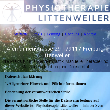
Startseite
Praxis
Leistung
Über uns
Kontakt
Alemannenstrasse 29 . 79117 Freiburg
Littenweiler
Ihre Praxis für Krankengymnastik, Manuelle Therapie und
Massage in Freiburg und Dreisamtal
Datenschutzerklärung
1. Allgemeiner Hinweis und Pflichtinformationen
Benennung der verantwortlichen Stelle
Die verantwortliche Stelle für die Datenverarbeitung auf
dieser Website ist:
Physiotherapie Littenweiler , Inhaber Sven