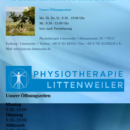
Unsere Öffnungszeiten
Mo. Di. Do. Fr.: 8.30 - 19:00 Uhr
Mi : 8.30 - 15.00 Uhr
bzw. nach Vereinbarung
Physiotherapie Littenweiler // Alemannenstr. 29 //
79117
Freiburg / Littenweiler // Telefon: +49/ 0 761 66554
//
Fax: +49/ 0 761 61299339 // E-
Mail: info@physio-littenweiler.de
Unsere Öffnungszeiten
Montag
8
:
30
–
19
:
00
Dienstag
8
:
30
–
19
:
00
Mittwoch