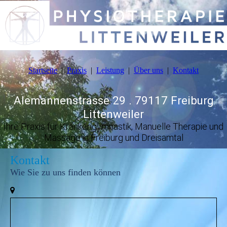
Startseite
Praxis
Leistung
Über uns
Kontakt
Alemannenstrasse 29 . 79117 Freiburg
Littenweiler
Ihre Praxis für Krankengymnastik, Manuelle Therapie und
Massage in Freiburg und Dreisamtal
Kontakt
Wie Sie zu uns finden können