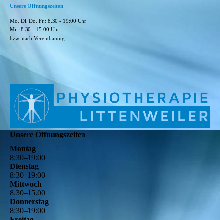
Unsere Öffnungszeiten
Mo. Di. Do. Fr.: 8.30 - 19:00 Uhr
Mi : 8.30 - 15.00 Uhr
bzw. nach Vereinbarung
Unsere Öffnungszeiten
Montag
8
:
30
–
19
:
00
Dienstag
8
:
30
–
19
:
00
Mittwoch
8
:
30
–
15
:
00
Donnerstag
8
:
30
–
19
:
00
Freitag