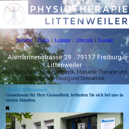
Startseite
Praxis
Leistung
Über uns
Kontakt
Alemannenstrasse 29 . 79117 Freiburg
Littenweiler
Ihre Praxis für Krankengymnastik, Manuelle Therapie und
Massage in Freiburg und Dreisamtal
Herzlich Willkommen!
Gemeinsam für Ihre Gesundheit, befinden Sie sich bei uns in
besten Händen.